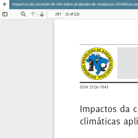
Impactos da correção de viés sobre projeções de mudanças climáticas ap