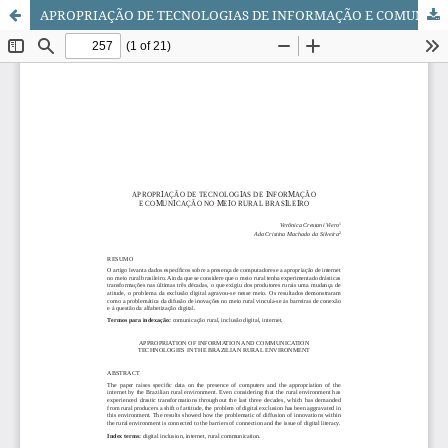
APROPRIAÇÃO DE TECNOLOGIAS DE INFORMAÇÃO E COMUNICAÇÃO NO MEIO RURAL BRASILEIRO