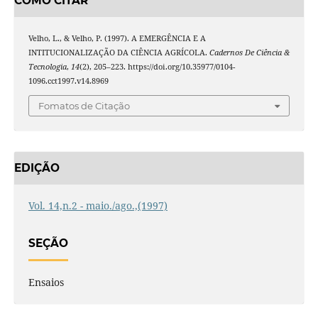
COMO CITAR
Velho, L., & Velho, P. (1997). A EMERGÊNCIA E A
INTITUCIONALIZAÇÃO DA CIÊNCIA AGRÍCOLA.
Cadernos De Ciência &
Tecnologia
,
14
(2), 205–223. https://doi.org/10.35977/0104-
1096.cct1997.v14.8969
Fomatos de Citação
EDIÇÃO
Vol. 14,n.2 - maio./ago.,(1997)
SEÇÃO
Ensaios