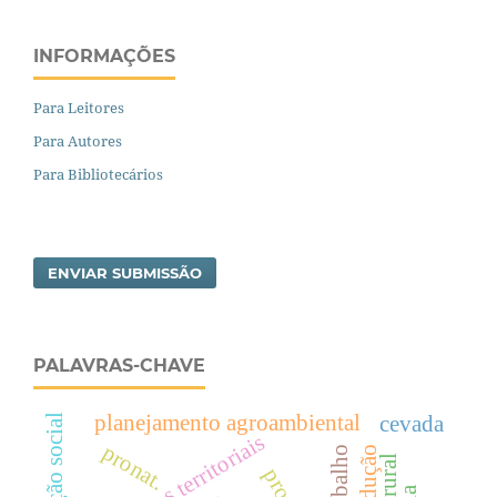
INFORMAÇÕES
Para Leitores
Para Autores
Para Bibliotecários
ENVIAR SUBMISSÃO
PALAVRAS-CHAVE
planejamento agroambiental
cevada
conselhos territoriais
pronat.