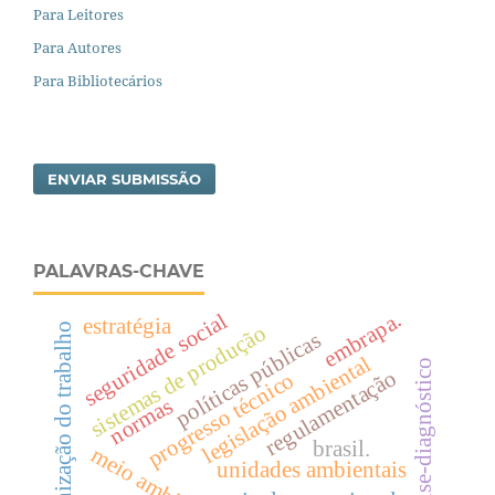
Para Leitores
Para Autores
Para Bibliotecários
ENVIAR SUBMISSÃO
PALAVRAS-CHAVE
embrapa.
seguridade social
estratégia
organização do trabalho
sistemas de produção
políticas públicas
legislação ambiental
análise-diagnóstico
regulamentação
progresso técnico
normas
brasil.
meio ambiente
unidades ambientais