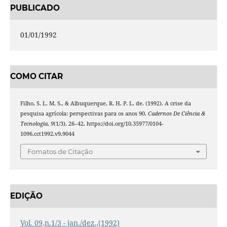
PUBLICADO
01/01/1992
COMO CITAR
Filho, S. L. M. S., & Albuquerque, R. H. P. L. de. (1992). A crise da
pesquisa agrícola: perspectivas para os anos 90.
Cadernos De Ciência &
Tecnologia
,
9
(1/3), 26–42. https://doi.org/10.35977/0104-
1096.cct1992.v9.9044
Fomatos de Citação
EDIÇÃO
Vol. 09,n.1/3 - jan./dez.,(1992)