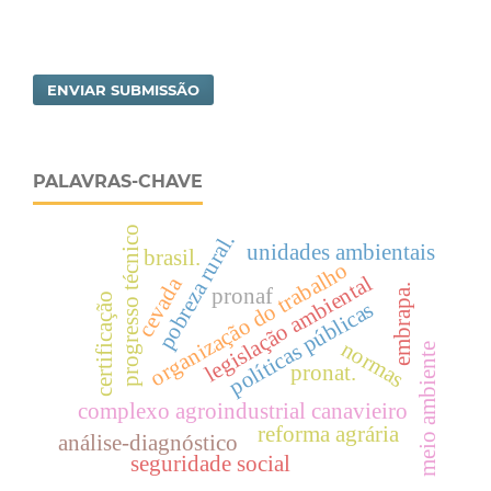
ENVIAR SUBMISSÃO
PALAVRAS-CHAVE
progresso técnico
pobreza rural.
unidades ambientais
brasil.
organização do trabalho
legislação ambiental
cevada
embrapa.
pronaf
certificação
políticas públicas
normas
meio ambiente
pronat.
complexo agroindustrial canavieiro
reforma agrária
análise-diagnóstico
seguridade social