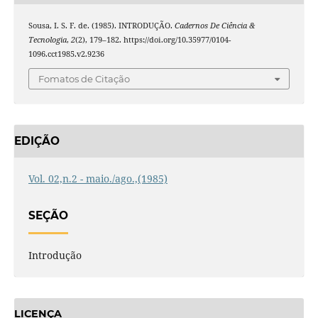
Sousa, I. S. F. de. (1985). INTRODUÇÃO.
Cadernos De Ciência &
Tecnologia
,
2
(2), 179–182. https://doi.org/10.35977/0104-
1096.cct1985.v2.9236
Fomatos de Citação
EDIÇÃO
Vol. 02,n.2 - maio./ago.,(1985)
SEÇÃO
Introdução
LICENÇA