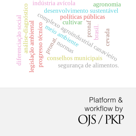
indústria avícola
agronomia
análise-diagnóstico
desenvolvimento sustentável
complexo agroindustrial canavieiro
políticas públicas
diferenciação social
cultivar
pronaf
legislação ambiental
progresso técnico
meio ambiente
brasil.
cevada
pronat.
normas
conselhos municipais
segurança de alimentos.