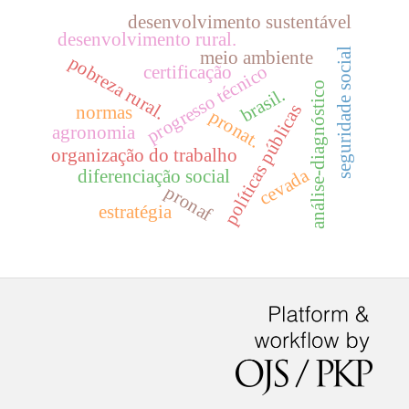
desenvolvimento sustentável
desenvolvimento rural.
seguridade social
meio ambiente
pobreza rural.
progresso técnico
certificação
análise-diagnóstico
brasil.
políticas públicas
normas
pronat.
agronomia
organização do trabalho
cevada
diferenciação social
pronaf
estratégia