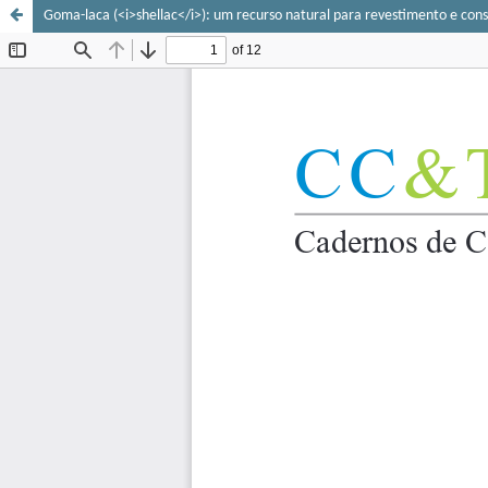
Goma-laca (<i>shellac</i>): um recurso natural para revestimento e con