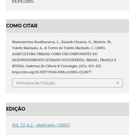
01/01/2005
COMO CITAR
Mansourovna Boukharaeva, L., Kauark Chianca, G., Marloie, M.,
Toledo Machado, A., & Torres de Toledo Machado, C. (2005).
AGRICULTURA URBANA COMO UM COMPONENTE DO
DESENVOLVIMENTO HUMANO SUSTENTÁVEL: BRASIL, FRANÇA E
RÚSSIA.
Cadernos De Ciência & Tecnologia
,
22
(2), 413–425.
https://doi.org/10.35977/0104-1096.cct2005.v22.8677
Fomatos de Citação
EDIÇÃO
Vol. 22,n.2 - maio/ago.,(2005)