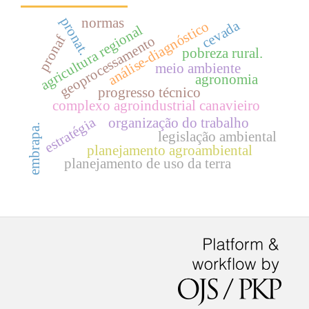
pronat.
normas
cevada
análise-diagnóstico
agricultura regional
pronaf
geoprocessamento
pobreza rural.
meio ambiente
agronomia
progresso técnico
complexo agroindustrial canavieiro
estratégia
organização do trabalho
embrapa.
legislação ambiental
planejamento agroambiental
planejamento de uso da terra