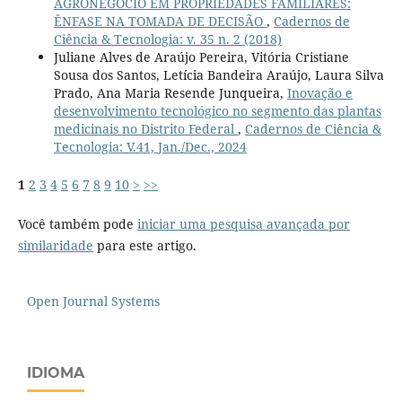
AGRONEGÓCIO EM PROPRIEDADES FAMILIARES:
ÊNFASE NA TOMADA DE DECISÃO
,
Cadernos de
Ciência & Tecnologia: v. 35 n. 2 (2018)
Juliane Alves de Araújo Pereira, Vitória Cristiane
Sousa dos Santos, Letícia Bandeira Araújo, Laura Silva
Prado, Ana Maria Resende Junqueira,
Inovação e
desenvolvimento tecnológico no segmento das plantas
medicinais no Distrito Federal
,
Cadernos de Ciência &
Tecnologia: V.41, Jan./Dec., 2024
1
2
3
4
5
6
7
8
9
10
>
>>
Você também pode
iniciar uma pesquisa avançada por
similaridade
para este artigo.
Open Journal Systems
IDIOMA