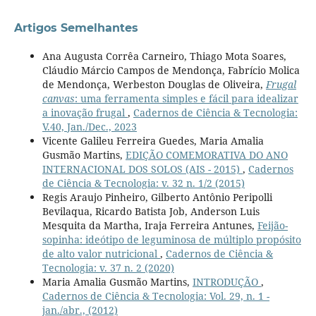
Artigos Semelhantes
Ana Augusta Corrêa Carneiro, Thiago Mota Soares,
Cláudio Márcio Campos de Mendonça, Fabrício Molica
de Mendonça, Werbeston Douglas de Oliveira,
Frugal
canvas
: uma ferramenta simples e fácil para idealizar
a inovação frugal
,
Cadernos de Ciência & Tecnologia:
V.40, Jan./Dec., 2023
Vicente Galileu Ferreira Guedes, Maria Amalia
Gusmão Martins,
EDIÇÃO COMEMORATIVA DO ANO
INTERNACIONAL DOS SOLOS (AIS - 2015)
,
Cadernos
de Ciência & Tecnologia: v. 32 n. 1/2 (2015)
Regis Araujo Pinheiro, Gilberto Antônio Peripolli
Bevilaqua, Ricardo Batista Job, Anderson Luis
Mesquita da Martha, Iraja Ferreira Antunes,
Feijão-
sopinha: ideótipo de leguminosa de múltiplo propósito
de alto valor nutricional
,
Cadernos de Ciência &
Tecnologia: v. 37 n. 2 (2020)
Maria Amalia Gusmão Martins,
INTRODUÇÃO
,
Cadernos de Ciência & Tecnologia: Vol. 29, n. 1 -
jan./abr., (2012)