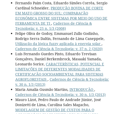
Fernando Paim Costa, Eduardo Simões Corrêa, Sergio
Cardinal Schneider,
PRODUÇÃO BOVINA DE CORTE
EM MATO GROSSO DO SUL: COMPARAÇÃO
ECONÔMICA ENTRE SISTEMAS POR MEIO DO USO DE
FERRAMENTA DE TI
,
Cadernos de Ciência &
Tecnologia: v. 25 n. 1/3 (2008)
Felipe Oliva de Godoy, Emmanuel Zullo Godinho,
Rodrigo Serra Daltin, Fernando de Lima Caneppele,
Utilização da lógica fuzzy aplicada à energia solar
,
Cadernos de Ciência & Tecnologia: v. 37 n. 2 (2020)
Luis Fernando Guedes Pinto, Eduardo Trevisan
Gonçalves, Daniel Berkembrock, Masaaki Yamada,
Leonardo Sorice,
CARACTERÍSTICAS, POTENCIAL E
LIMITAÇÕES DE DEFERENTES MODALIDADES DE
CERTIFICAÇÃO SOCIOAMBIENTAL PARA SISTEMAS
AGROFLORESTAIS
,
Cadernos de Ciência & Tecnologia:
v. 30 n. 1/3 (2013)
Maria Amalia Gusmão Martins,
INTRODUÇÃO
,
Cadernos de Ciência & Tecnologia: v. 30 n. 1/3 (2013)
Mauro Lizot, Pedro Paulo de Andrade Júnior, José
Donizetti de Lima, Carolina Sales Magacho,
MODELAGEM DE GESTÃO DE CUSTOS PARA O