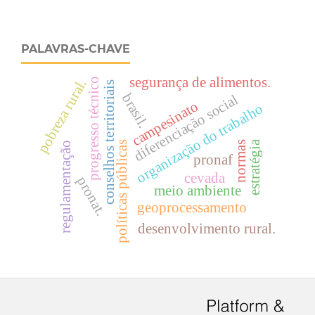
PALAVRAS-CHAVE
segurança de alimentos.
progresso técnico
pobreza rural.
conselhos territoriais
brasil.
diferenciação social
campesinato
organização do trabalho
estratégia
políticas públicas
normas
regulamentação
pronaf
cevada
pronat.
meio ambiente
geoprocessamento
desenvolvimento rural.