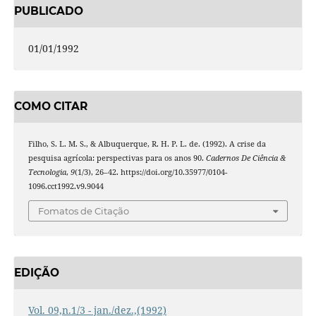
PUBLICADO
01/01/1992
COMO CITAR
Filho, S. L. M. S., & Albuquerque, R. H. P. L. de. (1992). A crise da
pesquisa agrícola: perspectivas para os anos 90.
Cadernos De Ciência &
Tecnologia
,
9
(1/3), 26–42. https://doi.org/10.35977/0104-
1096.cct1992.v9.9044
Fomatos de Citação
EDIÇÃO
Vol. 09,n.1/3 - jan./dez.,(1992)