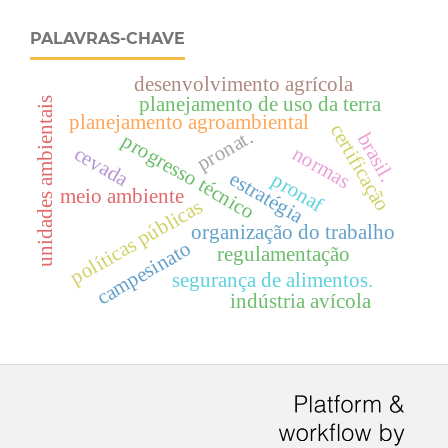
PALAVRAS-CHAVE
desenvolvimento agrícola
planejamento de uso da terra
unidades ambientais
planejamento agroambiental
certificação
pronat.
brasil.
progresso técnico
cevada
normas
estratégia
pronaf
meio ambiente
políticas públicas
organização do trabalho
campesinato
regulamentação
segurança de alimentos.
indústria avícola