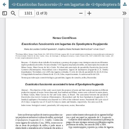
<i>Exasticolus fuscicornis</i> em lagartas de <i>Spodoptera frugiperda</i>