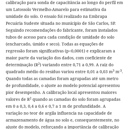
calibração para sonda de capacitância ao longo do perfil em
um Latossolo Vermelho-Amarelo para estimativa da
umidade do solo. O ensaio foi realizado na Embrapa
Pecuária Sudeste situada no município de São Carlos, SP.
Seguindo recomendações do fabricante, foram instalados
tubos de acesso para cada condição de umidade do solo
(encharcado, úmido e seco). Todas as equações de
regressão foram significativas (p<0,0001) e explicaram a
maior parte da variação dos dados, com coeficiente de
2
determinação (R
) variando entre 0,71 a 0,99. A raiz do
3
-3
quadrado médio do resíduo variou entre 0,01 a 0,03 m
m
.
Quando todas as camadas foram agrupadas até um metro
de profundidade, o ajuste ao modelo potencial apresentou
pior desempenho. A calibração local apresentou maiores
2
valores de R
quando as camadas do solo foram agrupadas
em 0 a 0,3, 0,4 a 0,6 e 0,7 a 1 m de profundidade. A
variação no teor de argila influencia na capacidade de
armazenamento de água no solo e, consequentemente, no
ajuste do modelo, reforçando a importância de calibração