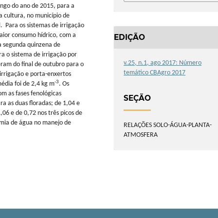
ongo do ano de 2015, para a
cultura, no município de
. Para os sistemas de irrigação
aior consumo hídrico, com a
EDIÇÃO
da segunda quinzena de
a o sistema de irrigação por
v.25, n.1, ago 2017: Número
am do final de outubro para o
temático CBAgro 2017
irrigação e porta-enxertos
-3
média foi de 2,4 kg m
. Os
om as fases fenológicas
SEÇÃO
ra as duas floradas; de 1,04 e
,06 e de 0,72 nos três picos de
nomia de água no manejo de
RELAÇÕES SOLO-ÁGUA-PLANTA-
ATMOSFERA