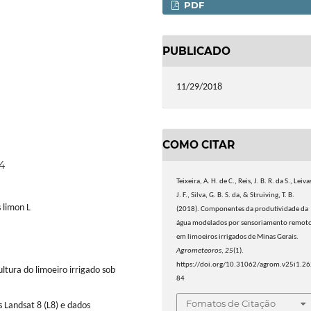
PDF
PUBLICADO
11/29/2018
COMO CITAR
4
Teixeira, A. H. de C., Reis, J. B. R. da S., Leiva
J. F., Silva, G. B. S. da, & Struiving, T. B.
 limon L
(2018). Componentes da produtividade da
água modelados por sensoriamento remot
em limoeiros irrigados de Minas Gerais.
Agrometeoros
,
25
(1).
https://doi.org/10.31062/agrom.v25i1.2
ltura do limoeiro irrigado sob
84
Fomatos de Citação
s Landsat 8 (L8) e dados