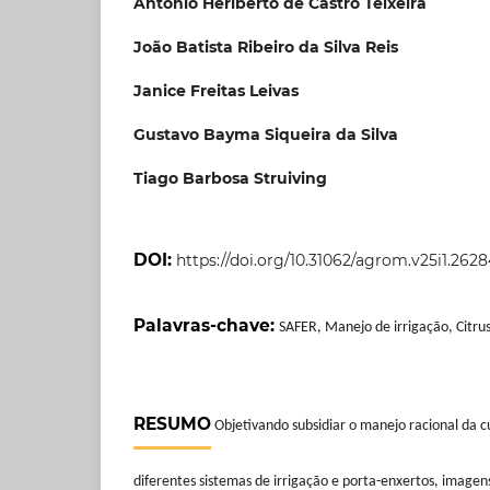
Antônio Heriberto de Castro Teixeira
João Batista Ribeiro da Silva Reis
Janice Freitas Leivas
Gustavo Bayma Siqueira da Silva
Tiago Barbosa Struiving
DOI:
https://doi.org/10.31062/agrom.v25i1.2628
Palavras-chave:
SAFER, Manejo de irrigação, Citrus
RESUMO
Objetivando subsidiar o manejo racional da cu
diferentes sistemas de irrigação e porta-enxertos, imagen