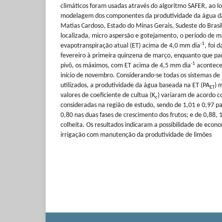
climáticos foram usadas através do algoritmo SAFER, ao l
modelagem dos componentes da produtividade da água da 
Matias Cardoso, Estado do Minas Gerais, Sudeste do Brasil
localizada, micro aspersão e gotejamento, o período de m
-1
evapotranspiração atual (ET) acima de 4,0 mm dia
, foi 
fevereiro à primeira quinzena de março, enquanto que par
-1
pivô, os máximos, com ET acima de 4,5 mm dia
acontecer
início de novembro. Considerando-se todas os sistemas de 
utilizados, a produtividade da água baseada na ET (PA
) 
ET
valores de coeficiente de cultua (K
) variaram de acordo c
c
consideradas na região de estudo, sendo de 1,01 e 0,97 pa
0,80 nas duas fases de crescimento dos frutos; e de 0,88, 1
colheita. Os resultados indicaram a possibilidade de eco
irrigação com manutenção da produtividade de limões