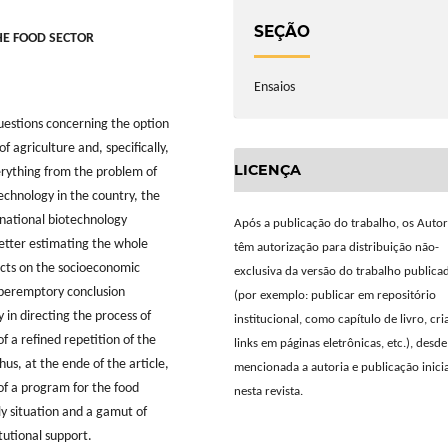
SEÇÃO
E FOOD SECTOR
Ensaios
questions concerning the option
f agriculture and, specifically,
LICENÇA
erything from the problem of
echnology in the country, the
 national biotechnology
Após a publicação do trabalho, os Auto
etter estimating the whole
têm autorização para distribuição não-
acts on the socioeconomic
exclusiva da versão do trabalho publica
 a peremptory conclusion
(por exemplo: publicar em repositório
 in directing the process of
institucional, como capítulo de livro, cri
f a refined repetition of the
links em páginas eletrônicas, etc.), desd
us, at the ende of the article,
mencionada a autoria e publicação inicia
of a program for the food
nesta revista.
ly situation and a gamut of
itutional support.