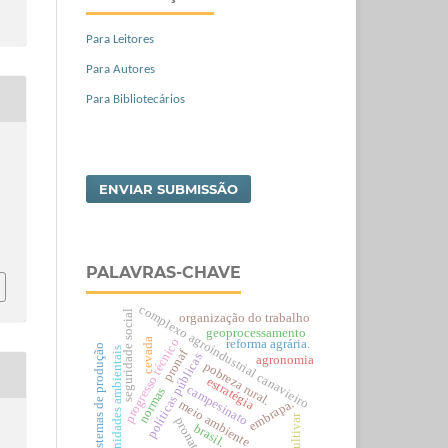
Para Leitores
Para Autores
Para Bibliotecários
ENVIAR SUBMISSÃO
PALAVRAS-CHAVE
complexo agroindustrial canavieiro
seguridade social
organização do trabalho
geoprocessamento
progresso técnico
cevada
reforma agrária.
sistemas de produção
unidades ambientais
pronaf
políticas públicas
agronomia
pobreza rural.
estratégia
campesinato
normas
embrapa.
meio ambiente
cultivar
pronat.
brasil.