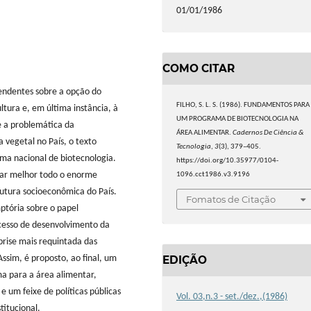
01/01/1986
COMO CITAR
pendentes sobre a opção do
FILHO, S. L. S. (1986). FUNDAMENTOS PARA
ltura e, em última instância, à
UM PROGRAMA DE BIOTECNOLOGIA NA
 a problemática da
ÁREA ALIMENTAR.
Cadernos De Ciência &
 vegetal no País, o texto
Tecnologia
,
3
(3), 379–405.
ma nacional de biotecnologia.
https://doi.org/10.35977/0104-
car melhor todo o enorme
1096.cct1986.v3.9196
rutura socioeconômica do País.
Fomatos de Citação
ptória sobre o papel
cesso de desenvolvimento da
prise mais requintada das
EDIÇÃO
ssim, é proposto, ao final, um
a para a área alimentar,
 um feixe de políticas públicas
Vol. 03,n.3 - set./dez.,(1986)
titucional.