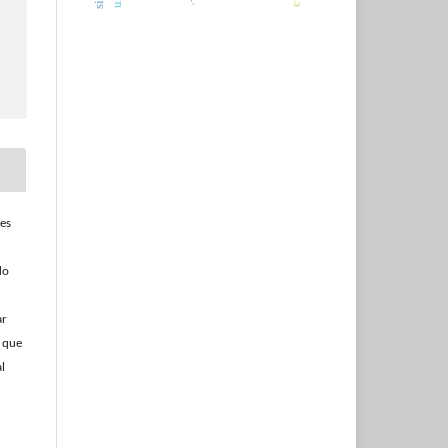
res
do
ar
e que
l