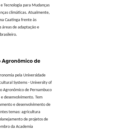
ia e Tecnologia para Mudanças
anças climáticas. Atualmente,
ma Caatinga frente às
s áreas de adaptação e
rasileiro.
to Agronômico de
ronomia pela Universidade
ltural Systems - University of
tuto Agronômico de Pernambuco
a e desenvolvimento. Tem
jamento e desenvolvimento de
ntes temas: agricultura
 planejamento de projetos de
 Membro da Academia