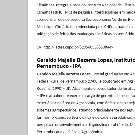
Climáticas. Integra a rede do Instituto Nacional de Ciênc
Climáticas (INCT-MC) de pesquisa interdisciplinar em mud
coordena a rede de pesquisa Socioeconomia Verde no Bio
Mudanças Climáticas, credenciada pelo CNPq, atuando na
mitigação de feitos das mudanças climáticas no semiárido b
CV: http://lattes.cnpq.br/8295605388508449
Geraldo Majella Bezerra Lopes,
Institu
Pernambuco - IPA
Geraldo Majella Bezerra Lopes
- Possui graduação em Ag
Federal Rural de Pernambuco (1980) e doutorado em Agricu
Reading (1990) - UK. Atualmente é pesquisador do Insti
– IPA e atualmente exerce o cargo de gerente de pesquis
experiência na área de Agronomia, com ênfase em plane
sistemas agropecuários, atuando principalmente nos segui
familiar, prospecção tecnológica e de cadeias produtivas,
pesquisa e desenvolvimento e diagnóstico rural rápido.
Pernambucana de Ciência Agronômica.