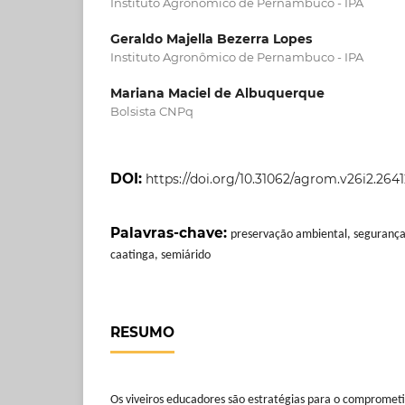
Instituto Agronômico de Pernambuco - IPA
Geraldo Majella Bezerra Lopes
Instituto Agronômico de Pernambuco - IPA
Mariana Maciel de Albuquerque
Bolsista CNPq
DOI:
https://doi.org/10.31062/agrom.v26i2.2641
Palavras-chave:
preservação ambiental, segurança
caatinga, semiárido
RESUMO
Os viveiros educadores são estratégias para o compromet