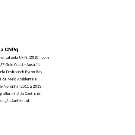
ta CNPq
biental pela UFPE (2010), com
FE Gold Coast - Austrália
ela Envirotech Byron Bay -
ria de Meio Ambiente e
de Noronha (2011 a 2013).
groflorestal do Centro de
ducação Ambiental.