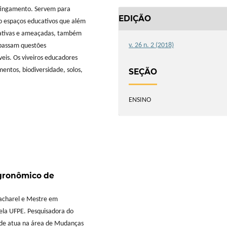
atingamento. Servem para
EDIÇÃO
ão espaços educativos que além
nativas e ameaçadas, também
v. 26 n. 2 (2018)
rpassam questões
eis. Os viveiros educadores
entos, biodiversidade, solos,
SEÇÃO
ENSINO
Agronômico de
Bacharel e Mestre em
ela UFPE. Pesquisadora do
nde atua na área de Mudanças