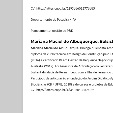
CV: http://lattes.cnpq.br/6293886032778885
Departamento de Pesquisa - IPA
Planejamento, gestão de P&D
Mariana Maciel de Albuquerque,
Bolsis
Mariana
Maciel de Albuquerque
: Bióloga / Cientista Am
diploma de curso técnico em Design de Construção pelo TA
(2016) e certificado IV em Gestão de Pequenos Negócios p
Austrália (2017). Foi Assessora de Articulação da Secreta
Sustentabilidade de Pernambuco com a Ilha de Fernando 
Participou da articulação e fundação do Jardim Didático A
Biociências (CB / UFPE, 2010) e de cursos e projetos de E
CV: http://lattes.cnpq.br/4641070133371321