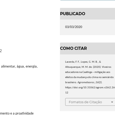
PUBLICADO
03/03/2020
COMO CITAR
2
Lacerda, F. F., Lopes, G. M. B., &
 alimentar, água, energia,
Albuquerque, M. M. de. (2020). Viveiros
educadores na Caatinga – mitigação aos
efeitos da mudança do clima no semiárido
brasileiro.
Agrometeoros
,
26
(2).
https://doi.org/10.31062/agrom.v26i2.2
12
Fomatos de Citação
imento e a proatividade