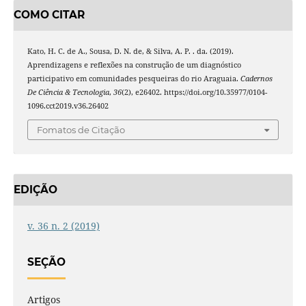
COMO CITAR
Kato, H. C. de A., Sousa, D. N. de, & Silva, A. P. . da. (2019).
Aprendizagens e reflexões na construção de um diagnóstico
participativo em comunidades pesqueiras do rio Araguaia.
Cadernos
De Ciência & Tecnologia
,
36
(2), e26402. https://doi.org/10.35977/0104-
1096.cct2019.v36.26402
Fomatos de Citação
EDIÇÃO
v. 36 n. 2 (2019)
SEÇÃO
Artigos