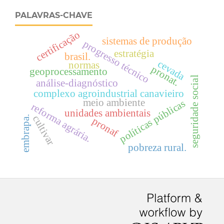
PALAVRAS-CHAVE
certificação
sistemas de produção
progresso técnico
estratégia
brasil.
cevada
normas
pronat.
geoprocessamento
seguridade social
análise-diagnóstico
complexo agroindustrial canavieiro
meio ambiente
políticas públicas
reforma agrária.
unidades ambientais
cultivar
embrapa.
pronaf
pobreza rural.