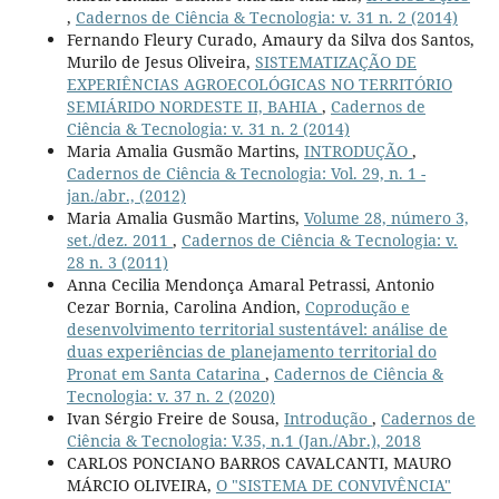
,
Cadernos de Ciência & Tecnologia: v. 31 n. 2 (2014)
Fernando Fleury Curado, Amaury da Silva dos Santos,
Murilo de Jesus Oliveira,
SISTEMATIZAÇÃO DE
EXPERIÊNCIAS AGROECOLÓGICAS NO TERRITÓRIO
SEMIÁRIDO NORDESTE II, BAHIA
,
Cadernos de
Ciência & Tecnologia: v. 31 n. 2 (2014)
Maria Amalia Gusmão Martins,
INTRODUÇÃO
,
Cadernos de Ciência & Tecnologia: Vol. 29, n. 1 -
jan./abr., (2012)
Maria Amalia Gusmão Martins,
Volume 28, número 3,
set./dez. 2011
,
Cadernos de Ciência & Tecnologia: v.
28 n. 3 (2011)
Anna Cecilia Mendonça Amaral Petrassi, Antonio
Cezar Bornia, Carolina Andion,
Coprodução e
desenvolvimento territorial sustentável: análise de
duas experiências de planejamento territorial do
Pronat em Santa Catarina
,
Cadernos de Ciência &
Tecnologia: v. 37 n. 2 (2020)
Ivan Sérgio Freire de Sousa,
Introdução
,
Cadernos de
Ciência & Tecnologia: V.35, n.1 (Jan./Abr.), 2018
CARLOS PONCIANO BARROS CAVALCANTI, MAURO
MÁRCIO OLIVEIRA,
O "SISTEMA DE CONVIVÊNCIA"