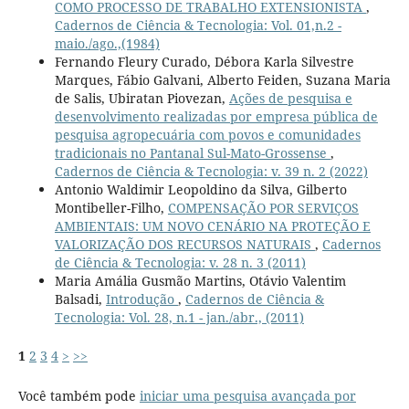
COMO PROCESSO DE TRABALHO EXTENSIONISTA
,
Cadernos de Ciência & Tecnologia: Vol. 01,n.2 -
maio./ago.,(1984)
Fernando Fleury Curado, Débora Karla Silvestre
Marques, Fábio Galvani, Alberto Feiden, Suzana Maria
de Salis, Ubiratan Piovezan,
Ações de pesquisa e
desenvolvimento realizadas por empresa pública de
pesquisa agropecuária com povos e comunidades
tradicionais no Pantanal Sul-Mato-Grossense
,
Cadernos de Ciência & Tecnologia: v. 39 n. 2 (2022)
Antonio Waldimir Leopoldino da Silva, Gilberto
Montibeller-Filho,
COMPENSAÇÃO POR SERVIÇOS
AMBIENTAIS: UM NOVO CENÁRIO NA PROTEÇÃO E
VALORIZAÇÃO DOS RECURSOS NATURAIS
,
Cadernos
de Ciência & Tecnologia: v. 28 n. 3 (2011)
Maria Amália Gusmão Martins, Otávio Valentim
Balsadi,
Introdução
,
Cadernos de Ciência &
Tecnologia: Vol. 28, n.1 - jan./abr., (2011)
1
2
3
4
>
>>
Você também pode
iniciar uma pesquisa avançada por