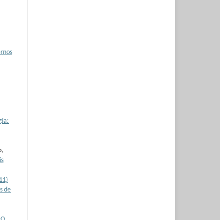
rnos
gia:
o,
is
11)
s de
DO