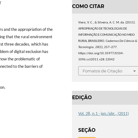
T
COMO CITAR
Viero, V. C., & Silveira, A. C. M. da. (2011).
APROPRIAÇÃO DE TECNOLOGIAS DE
rs and the appropriation of the
INFORMAÇÃO E COMUNICAÇÃO NO MEIO
ring that the rural environment
RURAL BRASILEIRO.
Cadernos De Ciência &
ast three decades, which has
Tecnologia
,
28
(1), 257–277.
blem of digital exclusion has
https://doi.org/10.35977/0104-
 how the problematic of
1096.cct2011.v28.12042
nnected to the barriers of
Fomatos de Citação
ion.
EDIÇÃO
Vol. 28, n.1 - jan./abr., (2011)
SEÇÃO