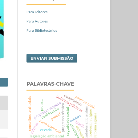
Para Leitores
Para Autores
Para Bibliotecários
ENVIAR SUBMISSÃO
PALAVRAS-CHAVE
campesinato
políticas públicas
pobreza rural.
conselhos territoriais
pronat.
geoprocessamento
progresso técnico
certificação
unidades ambientais
seguridade social
hordeum vulgare
pronaf
reforma agrária
normas
meio ambiente
brasil.
cultivar
estratégia
embrapa.
cevada
legislação ambiental