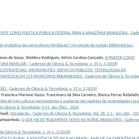
ENTE COMO POLÍTICA PÚBLICA FEDERAL PARA A AMAZÔNIA BRASILEIRA
,
Cade
ão produtiva dos agricultores familiares? Um estudo de revisão bibliométrica
,
o Neves de Sousa, Waldecy Rodrigues, Airton Cardoso Cançado,
A PNATER COMO
TURA FAMILIAR
,
Cadernos de Ciência & Tecnologia: v. 35 n. 3 (2018)
S ESTRATÉGIAS, INFORMAÇÕES, SERVIÇOS PÚBLICOS, TECNOLOGIAS DA
STRATÉGICA EM 115 MUNICÍPIOS PARANAENSES
,
Cadernos de Ciência & Tecnolo
ÇÃO
,
Cadernos de Ciência & Tecnologia: v. 31 n. 2 (2014)
 Francisca Mariane Souza, Francimary da Silva Carneiro, Bianca Ferraz Rebelatt
o de três culturas permanentes e avaliação dos padrões de propriedades rura
e Ciência & Tecnologia: V.41, Jan./Dec., 2024
lsadi,
Introdução
,
Cadernos de Ciência & Tecnologia: Vol. 28, n.1 - jan./abr., (20
 Campanhola,
O QUE HÁ DE REALMENTE NOVO NO RURAL BRASILEIRO
,
Caderno
e Ciência & Tecnologia: v. 35 n. 3 (2018)
ÉDITO RURAL À ASSISTÊNCIA TÉCNICA NO BRASIL: ANÁLISE DA EXPERIÊNCIA 