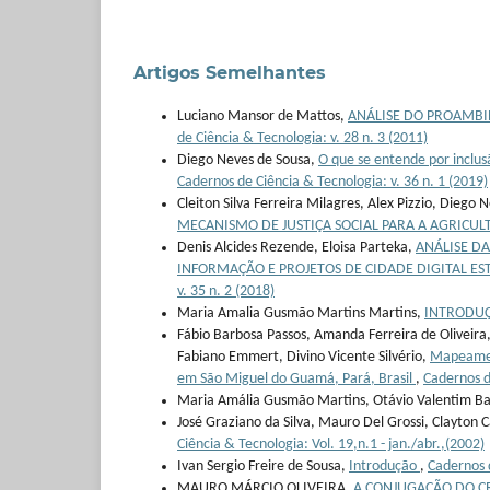
Artigos Semelhantes
Luciano Mansor de Mattos,
ANÁLISE DO PROAMBI
de Ciência & Tecnologia: v. 28 n. 3 (2011)
Diego Neves de Sousa,
O que se entende por inclus
Cadernos de Ciência & Tecnologia: v. 36 n. 1 (2019)
Cleiton Silva Ferreira Milagres, Alex Pizzio, Dieg
MECANISMO DE JUSTIÇA SOCIAL PARA A AGRICUL
Denis Alcides Rezende, Eloisa Parteka,
ANÁLISE DA
INFORMAÇÃO E PROJETOS DE CIDADE DIGITAL E
v. 35 n. 2 (2018)
Maria Amalia Gusmão Martins Martins,
INTRODU
Fábio Barbosa Passos, Amanda Ferreira de Oliveira,
Fabiano Emmert, Divino Vicente Silvério,
Mapeament
em São Miguel do Guamá, Pará, Brasil
,
Cadernos d
Maria Amália Gusmão Martins, Otávio Valentim Ba
José Graziano da Silva, Mauro Del Grossi, Clayton
Ciência & Tecnologia: Vol. 19,n.1 - jan./abr.,(2002)
Ivan Sergio Freire de Sousa,
Introdução
,
Cadernos d
MAURO MÁRCIO OLIVEIRA,
A CONJUGAÇÃO DO CR