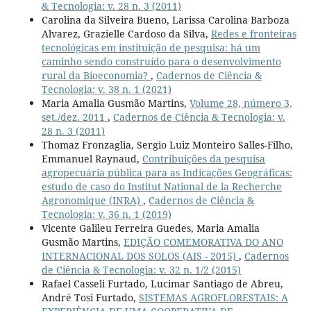
& Tecnologia: v. 28 n. 3 (2011)
Carolina da Silveira Bueno, Larissa Carolina Barboza
Alvarez, Grazielle Cardoso da Silva,
Redes e fronteiras
tecnológicas em instituição de pesquisa: há um
caminho sendo construído para o desenvolvimento
rural da Bioeconomia?
,
Cadernos de Ciência &
Tecnologia: v. 38 n. 1 (2021)
Maria Amalia Gusmão Martins,
Volume 28, número 3,
set./dez. 2011
,
Cadernos de Ciência & Tecnologia: v.
28 n. 3 (2011)
Thomaz Fronzaglia, Sergio Luiz Monteiro Salles-Filho,
Emmanuel Raynaud,
Contribuições da pesquisa
agropecuária pública para as Indicações Geográficas:
estudo de caso do Institut National de la Recherche
Agronomique (INRA)
,
Cadernos de Ciência &
Tecnologia: v. 36 n. 1 (2019)
Vicente Galileu Ferreira Guedes, Maria Amalia
Gusmão Martins,
EDIÇÃO COMEMORATIVA DO ANO
INTERNACIONAL DOS SOLOS (AIS - 2015)
,
Cadernos
de Ciência & Tecnologia: v. 32 n. 1/2 (2015)
Rafael Casseli Furtado, Lucimar Santiago de Abreu,
André Tosi Furtado,
SISTEMAS AGROFLORESTAIS: A