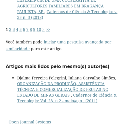
EXPERIÊNCIA DE UMA COOPERATIVA DE
AGRICULTORES FAMILIARES EM BRAGANÇA
PAULISTA, SP
,
Cadernos de Ciência & Tecnologia: v.
35 n. 3 (2018)
1
2
3
4
5
6
7
8
9
10
>
>>
Você também pode
iniciar uma pesquisa avançada por
similaridade
para este artigo.
Artigos mais lidos pelo mesmo(s) autor(es)
Djalma Ferreira Pelegrini, Juliana Carvalho Simões,
ORGANIZAÇÃO DA PRODUÇÃO, ASSISTÊNCIA
TÉCNICA E COMERCIALIZAÇÃO DE FRUTAS NO
ESTADO DE MINAS GERAIS
,
Cadernos de Ciência &
Tecnologia: Vol. 28, n.2 - maio/ago., (2011)
Open Journal Systems