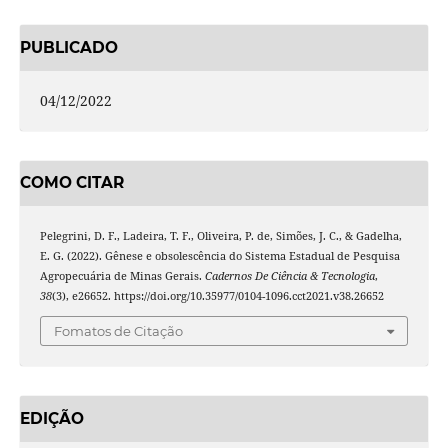
PUBLICADO
04/12/2022
COMO CITAR
Pelegrini, D. F., Ladeira, T. F., Oliveira, P. de, Simões, J. C., & Gadelha,
E. G. (2022). Gênese e obsolescência do Sistema Estadual de Pesquisa
Agropecuária de Minas Gerais.
Cadernos De Ciência & Tecnologia
,
38
(3), e26652. https://doi.org/10.35977/0104-1096.cct2021.v38.26652
Fomatos de Citação
EDIÇÃO