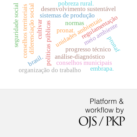
pobreza rural.
seguridade social
diferenciação social
conselhos territoriais
desenvolvimento sustentável
sistemas de produção
regulamentação
unidades ambientais
cultivar
normas
políticas públicas
meio ambiente
pronat.
pronaf
progresso técnico
análise-diagnóstico
brasil.
conselhos municipais
embrapa.
organização do trabalho