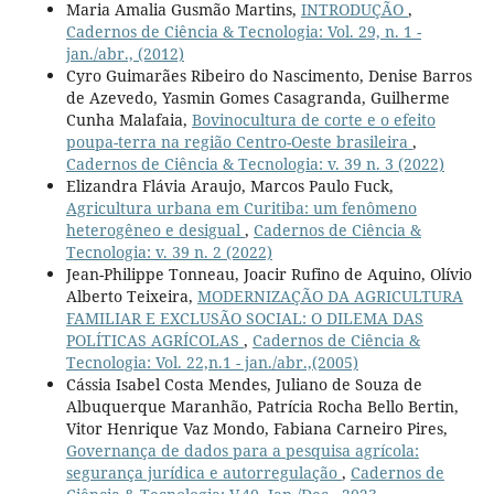
Maria Amalia Gusmão Martins,
INTRODUÇÃO
,
Cadernos de Ciência & Tecnologia: Vol. 29, n. 1 -
jan./abr., (2012)
Cyro Guimarães Ribeiro do Nascimento, Denise Barros
de Azevedo, Yasmin Gomes Casagranda, Guilherme
Cunha Malafaia,
Bovinocultura de corte e o efeito
poupa-terra na região Centro-Oeste brasileira
,
Cadernos de Ciência & Tecnologia: v. 39 n. 3 (2022)
Elizandra Flávia Araujo, Marcos Paulo Fuck,
Agricultura urbana em Curitiba: um fenômeno
heterogêneo e desigual
,
Cadernos de Ciência &
Tecnologia: v. 39 n. 2 (2022)
Jean-Philippe Tonneau, Joacir Rufino de Aquino, Olívio
Alberto Teixeira,
MODERNIZAÇÃO DA AGRICULTURA
FAMILIAR E EXCLUSÃO SOCIAL: O DILEMA DAS
POLÍTICAS AGRÍCOLAS
,
Cadernos de Ciência &
Tecnologia: Vol. 22,n.1 - jan./abr.,(2005)
Cássia Isabel Costa Mendes, Juliano de Souza de
Albuquerque Maranhão, Patrícia Rocha Bello Bertin,
Vitor Henrique Vaz Mondo, Fabiana Carneiro Pires,
Governança de dados para a pesquisa agrícola:
segurança jurídica e autorregulação
,
Cadernos de