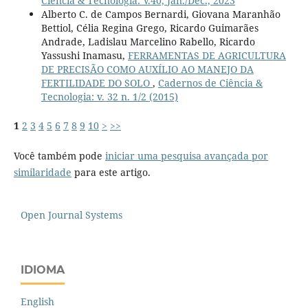
Ciência & Tecnologia: V.40, Jan./Dec., 2023
Alberto C. de Campos Bernardi, Giovana Maranhão
Bettiol, Célia Regina Grego, Ricardo Guimarães
Andrade, Ladislau Marcelino Rabello, Ricardo
Yassushi Inamasu,
FERRAMENTAS DE AGRICULTURA
DE PRECISÃO COMO AUXÍLIO AO MANEJO DA
FERTILIDADE DO SOLO
,
Cadernos de Ciência &
Tecnologia: v. 32 n. 1/2 (2015)
1
2
3
4
5
6
7
8
9
10
>
>>
Você também pode
iniciar uma pesquisa avançada por
similaridade
para este artigo.
Open Journal Systems
IDIOMA
English