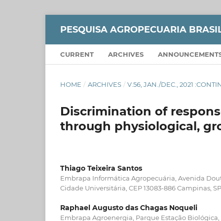
PESQUISA AGROPECUARIA BRASI
CURRENT
ARCHIVES
ANNOUNCEMENT
HOME
/
ARCHIVES
/
V.56, JAN./DEC., 2021 :CON
Discrimination of respon
through physiological, gro
Thiago Teixeira Santos
Embrapa Informática Agropecuária, Avenida Douto
Cidade Universitária, CEP 13083-886 Campinas, SP
Raphael Augusto das Chagas Noqueli
Embrapa Agroenergia, Parque Estação Biológica, 