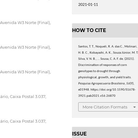
2021-01-11
Avenida W3 Norte (Final),
HOW TO CITE
Avenida W3 Norte (Final),
Santos, T. T., Noqueli, R. A. das C., Molinari,
H. B. C., Kobayashi, A. K., Souza Júnior, M. T.
Silva, V. N. B., … Sousa, C. A. F. de. (2021).
Discrimination of responses of corn
Avenida W3 Norte (Final),
genotypes to drought through
physiological, growth, and yield traits.
Pesquisa Agropecuaria Brasileira
,
56
(Y),
e01948. https://doi.org/10.1590/S1678-
rio, Caixa Postal 3.037,
3921.pab2021.v56.26870
More Citation Formats
rio, Caixa Postal 3.037,
ISSUE