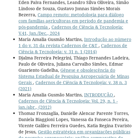
Eden Paiva Fernandes, Leandro Silva Oliveira, Simão
Lindoso de Souza, Gustavo Jonnas Simões Morais
Bezerra,
Campo remoto: metodologia para diálogo
com famílias agricultoras em período de pandemia e
pós-pandemia
,
Cadernos de Ciência & Tecnologia:
V.41, Jan./Dec., 2024
Maria Amalia Gusmão Martins,
Introdução ao número
1 do v. 31 da revista Cadernos de C&T
,
Cadernos de
Ciência & Tecnologia: v. 31 n. 1 (2014)
Djalma Ferreira Pelegrini, Thiago Fernandes Ladeira,
Paulo de Oliveira, Juliana Carvalho Simões, Edmar
Guariento Gadelha,
Gênese e obsolescência do
Sistema Estadual de Pesquisa Agropecuária de Minas
Gerais
,
Cadernos de Ciência & Tecnologia: v. 38 n. 3
(2021)
Maria Amalia Gusmão Martins,
INTRODUÇÃO
,
Cadernos de Ciência & Tecnologia: Vol. 29, n. 1 -
jan./abr., (2012)
Thomaz Fronzaglia, Danielle Alencar Parente Torres,
Daniela Biaggioni Lopes, Vanessa da Fonseca Pereira,
Vicente Galileu Ferreira Guedes, Katia Regina Evaristo
de Jesus,
Gestão estratégica em organizações públicas
de pesquisa agropecuária: análise comparativa de