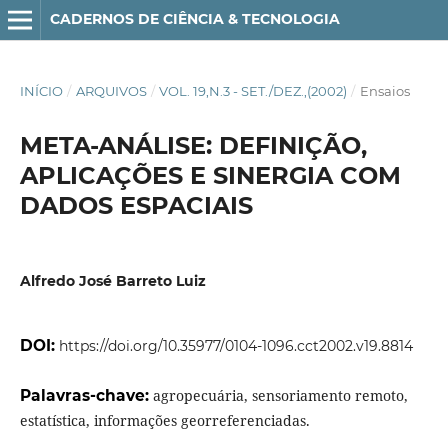
CADERNOS DE CIÊNCIA & TECNOLOGIA
INÍCIO
/
ARQUIVOS
/
VOL. 19,N.3 - SET./DEZ.,(2002)
/
Ensaios
META-ANÁLISE: DEFINIÇÃO,
APLICAÇÕES E SINERGIA COM
DADOS ESPACIAIS
Alfredo José Barreto Luiz
DOI:
https://doi.org/10.35977/0104-1096.cct2002.v19.8814
Palavras-chave:
agropecuária, sensoriamento remoto,
estatística, informações georreferenciadas.