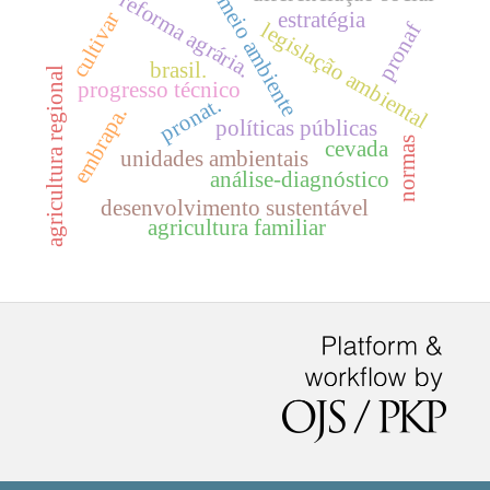
reforma agrária.
meio ambiente
estratégia
cultivar
legislação ambiental
pronaf
brasil.
agricultura regional
progresso técnico
pronat.
embrapa.
políticas públicas
normas
cevada
unidades ambientais
análise-diagnóstico
desenvolvimento sustentável
agricultura familiar