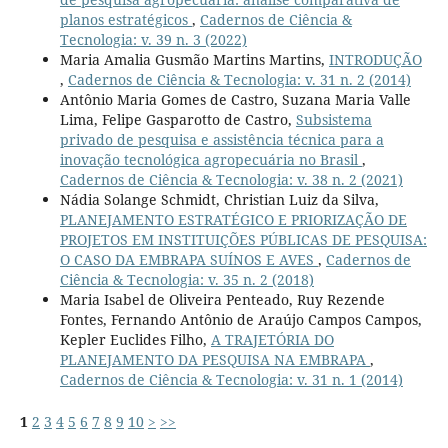
planos estratégicos
,
Cadernos de Ciência &
Tecnologia: v. 39 n. 3 (2022)
Maria Amalia Gusmão Martins Martins,
INTRODUÇÃO
,
Cadernos de Ciência & Tecnologia: v. 31 n. 2 (2014)
Antônio Maria Gomes de Castro, Suzana Maria Valle
Lima, Felipe Gasparotto de Castro,
Subsistema
privado de pesquisa e assistência técnica para a
inovação tecnológica agropecuária no Brasil
,
Cadernos de Ciência & Tecnologia: v. 38 n. 2 (2021)
Nádia Solange Schmidt, Christian Luiz da Silva,
PLANEJAMENTO ESTRATÉGICO E PRIORIZAÇÃO DE
PROJETOS EM INSTITUIÇÕES PÚBLICAS DE PESQUISA:
O CASO DA EMBRAPA SUÍNOS E AVES
,
Cadernos de
Ciência & Tecnologia: v. 35 n. 2 (2018)
Maria Isabel de Oliveira Penteado, Ruy Rezende
Fontes, Fernando Antônio de Araújo Campos Campos,
Kepler Euclides Filho,
A TRAJETÓRIA DO
PLANEJAMENTO DA PESQUISA NA EMBRAPA
,
Cadernos de Ciência & Tecnologia: v. 31 n. 1 (2014)
1
2
3
4
5
6
7
8
9
10
>
>>