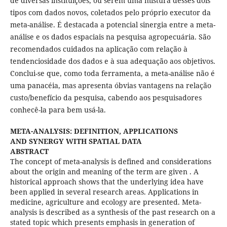
de diversas instituições, ou serem uma mistura desses dois
tipos com dados novos, coletados pelo próprio executor da
meta-análise. É destacada a potencial sinergia entre a meta-
análise e os dados espaciais na pesquisa agropecuária. São
recomendados cuidados na aplicação com relação à
tendenciosidade dos dados e à sua adequação aos objetivos.
Conclui-se que, como toda ferramenta, a meta-análise não é
uma panacéia, mas apresenta óbvias vantagens na relação
custo/benefício da pesquisa, cabendo aos pesquisadores
conhecê-la para bem usá-la.
META-ANALYSIS: DEFINITION, APPLICATIONS
AND SYNERGY WITH SPATIAL DATA
ABSTRACT
The concept of meta-analysis is defined and considerations
about the origin and meaning of the term are given . A
historical approach shows that the underlying idea have
been applied in several research areas. Applications in
medicine, agriculture and ecology are presented. Meta-
analysis is described as a synthesis of the past research on a
stated topic which presents emphasis in generation of