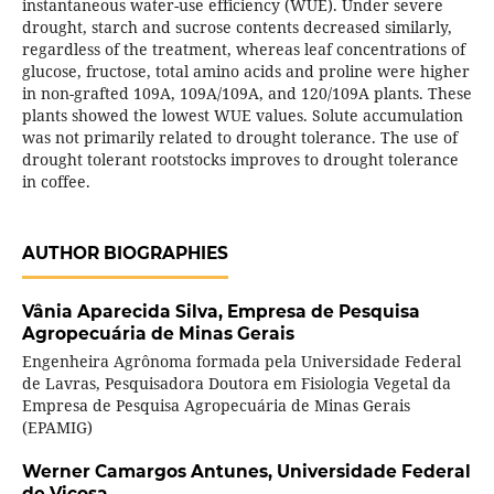
instantaneous water-use efficiency (WUE). Under severe
drought, starch and sucrose contents decreased similarly,
regardless of the treatment, whereas leaf concentrations of
glucose, fructose, total amino acids and proline were higher
in non-grafted 109A, 109A/109A, and 120/109A plants. These
plants showed the lowest WUE values. Solute accumulation
was not primarily related to drought tolerance. The use of
drought tolerant rootstocks improves to drought tolerance
in coffee.
AUTHOR BIOGRAPHIES
Vânia Aparecida Silva,
Empresa de Pesquisa
Agropecuária de Minas Gerais
Engenheira Agrônoma formada pela Universidade Federal
de Lavras, Pesquisadora Doutora em Fisiologia Vegetal da
Empresa de Pesquisa Agropecuária de Minas Gerais
(EPAMIG)
Werner Camargos Antunes,
Universidade Federal
de Viçosa