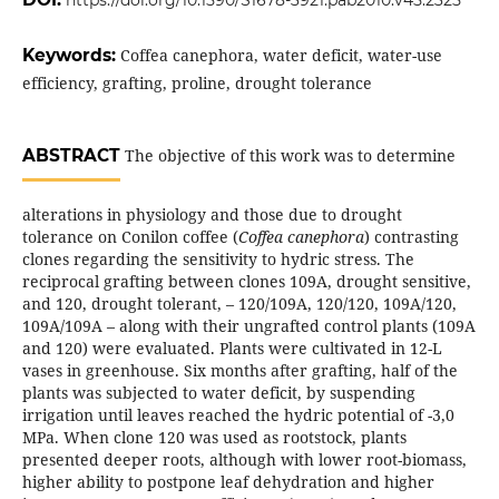
https://doi.org/10.1590/S1678-3921.pab2010.v45.2325
Keywords:
Coffea canephora, water deficit, water-use
efficiency, grafting, proline, drought tolerance
ABSTRACT
The objective of this work was to determine
alterations in physiology and those due to drought
tolerance on Conilon coffee (
Coffea canephora
) contrasting
clones regarding the sensitivity to hydric stress. The
reciprocal grafting between clones 109A, drought sensitive,
and 120, drought tolerant, – 120/109A, 120/120, 109A/120,
109A/109A – along with their ungrafted control plants (109A
and 120) were evaluated. Plants were cultivated in 12-L
vases in greenhouse. Six months after grafting, half of the
plants was subjected to water deficit, by suspending
irrigation until leaves reached the hydric potential of -3,0
MPa. When clone 120 was used as rootstock, plants
presented deeper roots, although with lower root-biomass,
higher ability to postpone leaf dehydration and higher