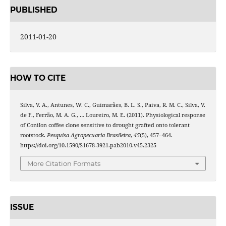
PUBLISHED
2011-01-20
HOW TO CITE
Silva, V. A., Antunes, W. C., Guimarães, B. L. S., Paiva, R. M. C., Silva, V.
de F., Ferrão, M. A. G., … Loureiro, M. E. (2011). Physiological response
of Conilon coffee clone sensitive to drought grafted onto tolerant
rootstock.
Pesquisa Agropecuaria Brasileira
,
45
(5), 457–464.
https://doi.org/10.1590/S1678-3921.pab2010.v45.2325
More Citation Formats
ISSUE