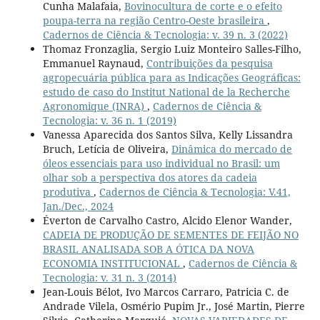
Cunha Malafaia,
Bovinocultura de corte e o efeito
poupa-terra na região Centro-Oeste brasileira
,
Cadernos de Ciência & Tecnologia: v. 39 n. 3 (2022)
Thomaz Fronzaglia, Sergio Luiz Monteiro Salles-Filho,
Emmanuel Raynaud,
Contribuições da pesquisa
agropecuária pública para as Indicações Geográficas:
estudo de caso do Institut National de la Recherche
Agronomique (INRA)
,
Cadernos de Ciência &
Tecnologia: v. 36 n. 1 (2019)
Vanessa Aparecida dos Santos Silva, Kelly Lissandra
Bruch, Letícia de Oliveira,
Dinâmica do mercado de
óleos essenciais para uso individual no Brasil: um
olhar sob a perspectiva dos atores da cadeia
produtiva
,
Cadernos de Ciência & Tecnologia: V.41,
Jan./Dec., 2024
Éverton de Carvalho Castro, Alcido Elenor Wander,
CADEIA DE PRODUÇÃO DE SEMENTES DE FEIJÃO NO
BRASIL ANALISADA SOB A ÓTICA DA NOVA
ECONOMIA INSTITUCIONAL
,
Cadernos de Ciência &
Tecnologia: v. 31 n. 3 (2014)
Jean-Louis Bélot, Ivo Marcos Carraro, Patricia C. de
Andrade Vilela, Osmério Pupim Jr., José Martin, Pierre