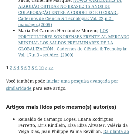
Silvie, Catherine Marquié,
NOVAS VARIEDADES DE
ALGODÃO OBTIDAS NO BRASIL: 15 ANOS DE
COLABORAÇÃO ENTRE A COODETEC E O CIRAD
,
Cadernos de Ciência & Tecnologia: Vol. 22,n.2 -
maio/ago.,(2005)
María Del Carmen Hernández Moreno,
LOS
PORCICULTORES SONORENSES FRENTE AL MERCADO
MUNDIAL LOS SALDOS PRELIMINARES DE LA
GLOBALIZACIÓN
,
Cadernos de Ciência & Tecnologia:
Vol. 17,n.3 - set./dez.,(2000)
1
2
3
4
5
6
7
8
9
10
>
>>
Você também pode
iniciar uma pesquisa avançada por
similaridade
para este artigo.
Artigos mais lidos pelo mesmo(s) autor(es)
Reinaldo de Camargo Lopes, Luana Rodrigues
Ferretto, Liris Kindlein, Elza Eliza Altvater, Valéria da
Veiga Dias, Jean Philippe Palma Revillion,
Da planta ao