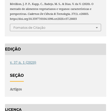
Révillion, J. P. P., Kapp, C., Badejo, M. S., & Dias, V. da V. (2020). O
mercado de alimentos vegetarianos e veganos: características e
perspectivas.
Cadernos De Ciência & Tecnologia
,
37
(1), e26603.
https://doi.org/10.35977/0104-1096.cct2020.v37.26603
Fomatos de Citação
EDIÇÃO
v. 37 n. 1 (2020)
SEÇÃO
Artigos
LICENÇA