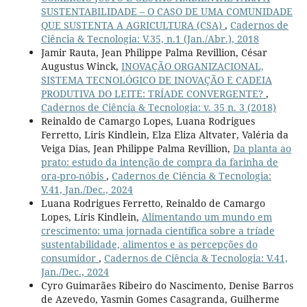
SUSTENTABILIDADE – O CASO DE UMA COMUNIDADE
QUE SUSTENTA A AGRICULTURA (CSA)
,
Cadernos de
Ciência & Tecnologia: V.35, n.1 (Jan./Abr.), 2018
Jamir Rauta, Jean Philippe Palma Revillion, César
Augustus Winck,
INOVAÇÃO ORGANIZACIONAL,
SISTEMA TECNOLÓGICO DE INOVAÇÃO E CADEIA
PRODUTIVA DO LEITE: TRÍADE CONVERGENTE?
,
Cadernos de Ciência & Tecnologia: v. 35 n. 3 (2018)
Reinaldo de Camargo Lopes, Luana Rodrigues
Ferretto, Liris Kindlein, Elza Eliza Altvater, Valéria da
Veiga Dias, Jean Philippe Palma Revillion,
Da planta ao
prato: estudo da intenção de compra da farinha de
ora-pro-nóbis
,
Cadernos de Ciência & Tecnologia:
V.41, Jan./Dec., 2024
Luana Rodrigues Ferretto, Reinaldo de Camargo
Lopes, Líris Kindlein,
Alimentando um mundo em
crescimento: uma jornada científica sobre a tríade
sustentabilidade, alimentos e as percepções do
consumidor
,
Cadernos de Ciência & Tecnologia: V.41,
Jan./Dec., 2024
Cyro Guimarães Ribeiro do Nascimento, Denise Barros
de Azevedo, Yasmin Gomes Casagranda, Guilherme